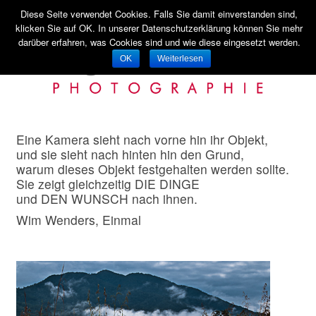
Startseite
Menü ↓
Diese Seite verwendet Cookies. Falls Sie damit einverstanden sind,
klicken Sie auf OK. In unserer Datenschutzerklärung können Sie mehr
Zum Inhalt wechseln
Zum sekundären Inhalt wechseln
darüber erfahren, was Cookies sind und wie diese eingesetzt werden.
OK
Weiterlesen
Eine Kamera sieht nach vorne hin ihr Objekt,
und sie sieht nach hinten hin den Grund,
warum dieses Objekt festgehalten werden sollte.
Sie zeigt gleichzeitig DIE DINGE
und DEN WUNSCH nach ihnen.
Wim Wenders, Einmal